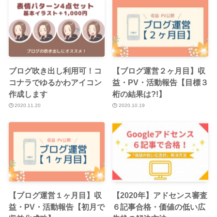
ブログ吹き出し利用可！コ
【ブログ運営２ヶ月目】収
コナラでゆるかわアイコン
益・PV・活動報告【目標３
作成します
桁の結果は?!】
2020.11.20
2020.10.19
【ブログ運営１ヶ月目】収
【2020年】アドセンス審査
益・PV・活動報告【初月で
６記事合格・価値の低い広