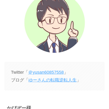
Twitter「
＠yusan60857558
」
ブログ「
ゆーさんの転職逆転人生
」
かぴぞー様