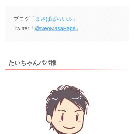
ブログ「
まさぱぱらいふ
」
Twitter「
@NeoMasaPapa
」
たいちゃんパパ様