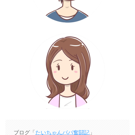
ブログ「
たいちゃんパパ奮闘記
」