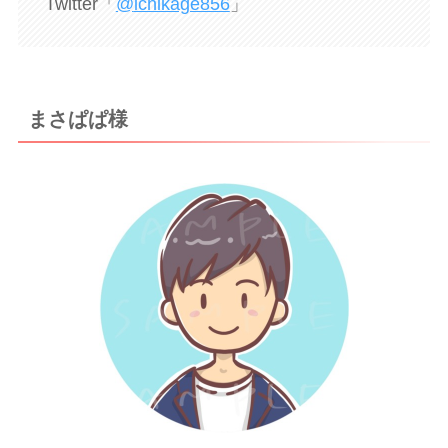
Twitter「
@
ichikage856
」
まさぱぱ様