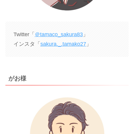
Twitter「
＠tamaco_sakura83
」
インスタ「
sakura._.tamako27
」
がお様