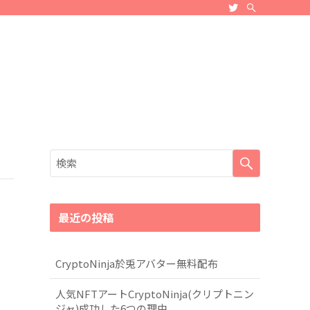
最近の投稿
CryptoNinja於兎アバター無料配布
人気NFTアートCryptoNinja(クリプトニン
ジャ)成功した6つの理由